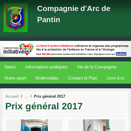
Panneau de gestion des cookies
Compagnie d'Arc de
Pantin
News
Informations pratiques
Vie de la Compagnie
Notre sport
Multimédias
Contact et Plan
Livre d or
Accueil
Prix général 2017
Prix général 2017