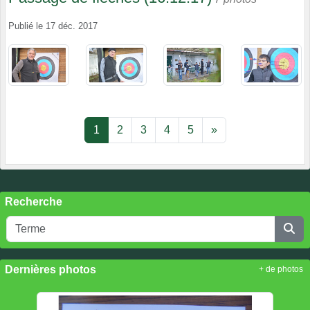
Publié le
17 déc. 2017
1
2
3
4
5
»
Recherche
Dernières photos
+ de photos