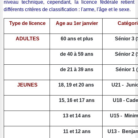
niveau technique, cependant, la licence fédérale retient
différents critères de classification : l'arme, l'âge et le sexe.
Type de licence
Age au 1er janvier
Catégori
ADULTES
60 ans et plus
Sénior 3 (
de 40 à 59 ans
Sénior 2 (
de 21 à 39 ans
Sénior 1 
JEUNES
18, 19 et 20 ans
U21 - Junio
15, 16 et 17 ans
U18 - Cade
13 et 14 ans
U15 - Minim
11 et 12 ans
U13 - Benjam