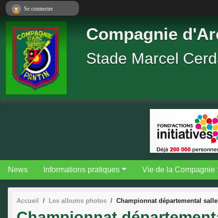
Panneau de gestion des cookies
Se connecter
Compagnie d'Arc
Stade Marcel Cer
News
Informations pratiques
Vie de la Compagnie
Accueil
Les albums photos
Championnat départemental salle 
Championnat départemental